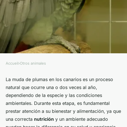
Accueil
›
Otros animales
OTROS ANIMALES
¿Cómo cuidar a un canario
La muda de plumas en los canarios es un proceso
natural que ocurre una o dos veces al año,
durante la muda de plumas?
dependiendo de la especie y las condiciones
ambientales. Durante esta etapa, es fundamental
Marie
•
28 abril 2025
•
5 min de lecture
prestar atención a su bienestar y alimentación, ya que
una correcta
nutrición
y un ambiente adecuado